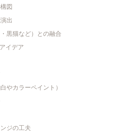
す構図
差演出
・黒猫など）との融合
アイデア
点
方
白やカラーペイント）
法
ンジの工夫