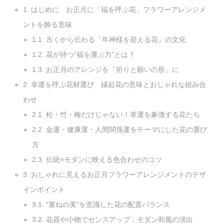
1.
はじめに お正月に「福を呼ぶ花」フラワーアレンジメ
ントを飾る意味
1.1.
古くから伝わる「年神様を迎える花」の文化
1.2.
花が持つ“福を運ぶ力”とは？
1.3.
お正月のアレンジを「祈りと願いの形」に
2.
幸運を呼ぶ花材選び 縁起花の意味とおしゃれな組み合
わせ
2.1.
松・竹・梅だけじゃない！幸運を象徴する花たち
2.2.
金運・健康運・人間関係運をテーマにした花の選び
方
2.3.
伝統×モダンに映える色合わせのコツ
3.
おしゃれに見えるお正月フラワーアレンジメントのデザ
インポイント
3.1.
“重ねの美”を意識した花の配置バランス
3.2.
花器や小物でセンスアップ：モダン和風の演出