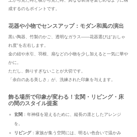
上から見た時と横から見た時、異なる表情を楽しめるように構
成するのもポイントです。
花器や小物でセンスアップ：モダン和風の演出
黒い陶器、竹製のかご、透明なガラス――花器選びは“おしゃ
れ度”を左右します。
金の紐や水引、羽根、扇などの小物を少し加えると一気に華や
かに。
ただし、飾りすぎないことが大切です。
「余白のある美しさ」が、洗練された印象を与えます。
飾る場所で印象が変わる！玄関・リビング・床
の間のスタイル提案
玄関
：年神様を迎えるために、縦長の凛としたアレンジ
を。
リビング
：家族が集う空間には、明るい色合いで温かみ