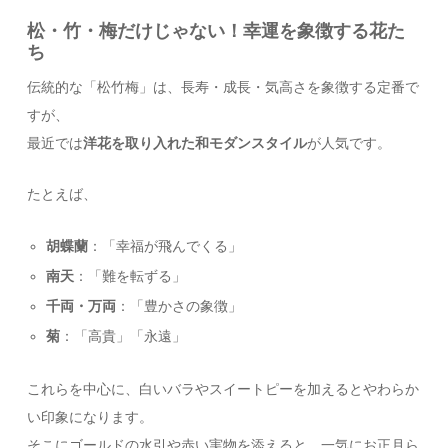
松・竹・梅だけじゃない！幸運を象徴する花た
ち
伝統的な「松竹梅」は、長寿・成長・気高さを象徴する定番で
すが、
最近では
洋花を取り入れた和モダンスタイル
が人気です。
たとえば、
胡蝶蘭
：「幸福が飛んでくる」
南天
：「難を転ずる」
千両・万両
：「豊かさの象徴」
菊
：「高貴」「永遠」
これらを中心に、白いバラやスイートピーを加えるとやわらか
い印象になります。
そこにゴールドの水引や赤い実物を添えると、一気にお正月ら