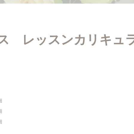
ス レッスンカリキュ
細
細
細