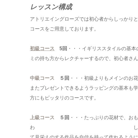
レッスン構成
アトリエイングローズでは初心者からしっかり
コースをご用意しております。
初級コース
5回
・・・イギリススタイルの基本
ミの持ち方からレクチャーするので、初心者さん
中級コース
５回
・・・初級よりもメインのお
またプレゼントできるようラッピングの基本も
方にもピッタリのコースです。
上級コース
５回
・・・たっぷりの花材で、お
わ しい豪華なアレンジメン
て見栄えのする作品を自信を持って作れるよう