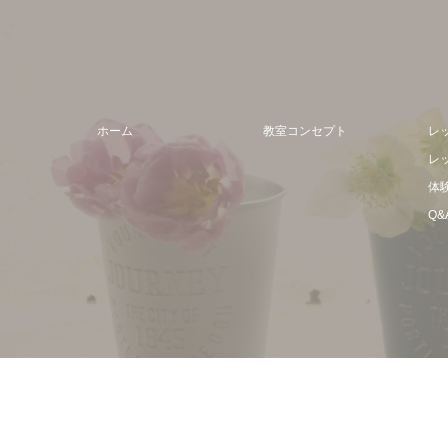
ホーム
教室コンセプト
レ
レ
体
Q&